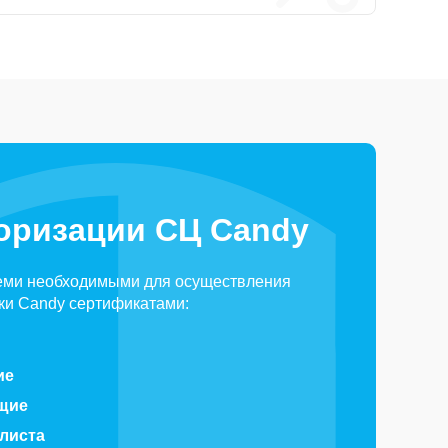
оризации СЦ Candy
еми необходимыми для осуществления
ки Candy сертификатами:
ие
щие
алиста