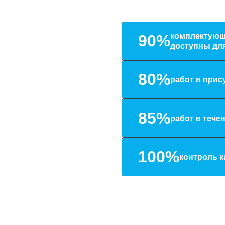
комплектующ
90%
доступны для
80%
работ в прис
85%
работ в тече
100%
контроль к