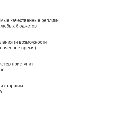
амые качественные реплики
я любых бюджетов
лания (и возможности
значенное время)
астер приступит
но
ся старшим
а